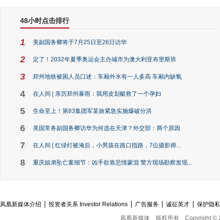
48小时点击排行
1
美副国务卿将于7月25日至26日访华
2
定了！2032年夏季奥运会主办城市为澳大利亚布里斯班
3
郑州地铁被困人员口述：车厢外水有一人多高 车厢内缺氧
4
在人间 | 亲历郑州暴雨：我用皮划艇救了一个孕妇
5
生命至上！第83集团军某旅紧急实施爆破分洪
6
美国常务副国务卿访华为何选在天津？外交部：两个原因
7
在人间 | 红绿灯被淹后，小男孩在路口指路，7位摄影师...
8
重庆姐弟坠亡案细节：凶手欲靠悲情蒙混 警方现场勘察发现...
凤凰新媒体介绍
投资者关系 Investor Relations
广告服务
诚征英才
保护隐
凤凰新媒体
版权所有
Copyright © 