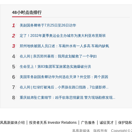
48小时点击排行
1
美副国务卿将于7月25日至26日访华
2
定了！2032年夏季奥运会主办城市为澳大利亚布里斯班
3
郑州地铁被困人员口述：车厢外水有一人多高 车厢内缺氧
4
在人间 | 亲历郑州暴雨：我用皮划艇救了一个孕妇
5
生命至上！第83集团军某旅紧急实施爆破分洪
6
美国常务副国务卿访华为何选在天津？外交部：两个原因
7
在人间 | 红绿灯被淹后，小男孩在路口指路，7位摄影师...
8
重庆姐弟坠亡案细节：凶手欲靠悲情蒙混 警方现场勘察发现...
凤凰新媒体介绍
投资者关系 Investor Relations
广告服务
诚征英才
保护隐
凤凰新媒体
版权所有
Copyright © 