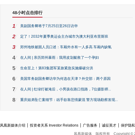
48小时点击排行
1
美副国务卿将于7月25日至26日访华
2
定了！2032年夏季奥运会主办城市为澳大利亚布里斯班
3
郑州地铁被困人员口述：车厢外水有一人多高 车厢内缺氧
4
在人间 | 亲历郑州暴雨：我用皮划艇救了一个孕妇
5
生命至上！第83集团军某旅紧急实施爆破分洪
6
美国常务副国务卿访华为何选在天津？外交部：两个原因
7
在人间 | 红绿灯被淹后，小男孩在路口指路，7位摄影师...
8
重庆姐弟坠亡案细节：凶手欲靠悲情蒙混 警方现场勘察发现...
凤凰新媒体介绍
投资者关系 Investor Relations
广告服务
诚征英才
保护隐
凤凰新媒体
版权所有
Copyright © 