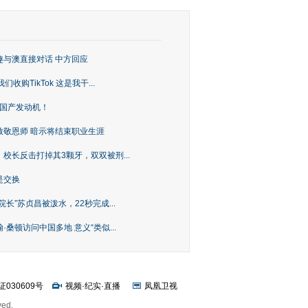
趣与澳直接对话 中方回应
购TikTok 这是我干...
上国产发动机！
致敬恩师 暗示将结束职业生涯
校长反击打掉其3颗牙，双双被刑...
是交换
长”苏贞昌被泼水，22秒完成...
桑顿访问中国多地 意义“类似...
证030609号
视频
·
纪实
·
直播
凤凰卫视
ved.