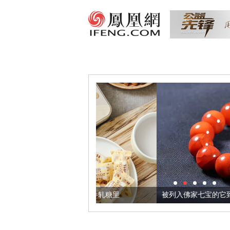
们把它加到了牛轧糖里
被列入佛家七宝的它到底有多美？