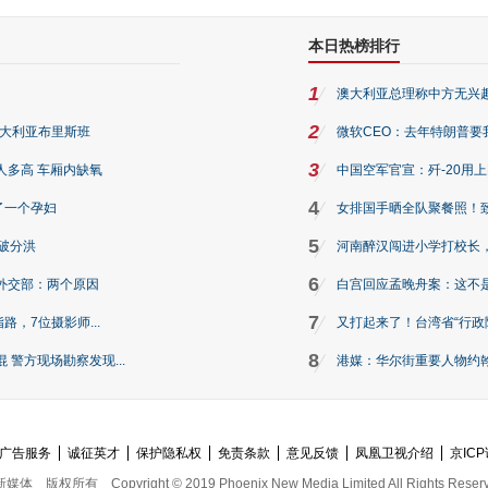
本日热榜排行
1
澳大利亚总理称中方无兴
2
澳大利亚布里斯班
微软CEO：去年特朗普要我们收
3
人多高 车厢内缺氧
中国空军官宣：歼-20用
4
了一个孕妇
女排国手晒全队聚餐照！
5
破分洪
河南醉汉闯进小学打校长，
6
外交部：两个原因
白宫回应孟晚舟案：这不
7
路，7位摄影师...
又打起来了！台湾省“行政院
8
警方现场勘察发现...
港媒：华尔街重要人物约翰·
广告服务
诚征英才
保护隐私权
免责条款
意见反馈
凤凰卫视介绍
京ICP
新媒体
版权所有
Copyright © 2019 Phoenix New Media Limited All Rights Reser