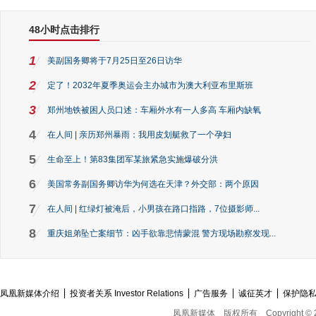
48小时点击排行
1
美副国务卿将于7月25日至26日访华
2
定了！2032年夏季奥运会主办城市为澳大利亚布里斯班
3
郑州地铁被困人员口述：车厢外水有一人多高 车厢内缺氧
4
在人间 | 亲历郑州暴雨：我用皮划艇救了一个孕妇
5
生命至上！第83集团军某旅紧急实施爆破分洪
6
美国常务副国务卿访华为何选在天津？外交部：两个原因
7
在人间 | 红绿灯被淹后，小男孩在路口指路，7位摄影师...
8
重庆姐弟坠亡案细节：凶手欲靠悲情蒙混 警方现场勘察发现...
凤凰新媒体介绍
投资者关系 Investor Relations
广告服务
诚征英才
保护隐
凤凰新媒体
版权所有
Copyright © 