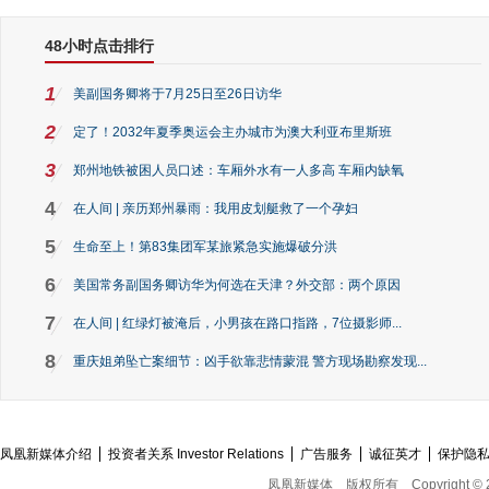
48小时点击排行
1
美副国务卿将于7月25日至26日访华
2
定了！2032年夏季奥运会主办城市为澳大利亚布里斯班
3
郑州地铁被困人员口述：车厢外水有一人多高 车厢内缺氧
4
在人间 | 亲历郑州暴雨：我用皮划艇救了一个孕妇
5
生命至上！第83集团军某旅紧急实施爆破分洪
6
美国常务副国务卿访华为何选在天津？外交部：两个原因
7
在人间 | 红绿灯被淹后，小男孩在路口指路，7位摄影师...
8
重庆姐弟坠亡案细节：凶手欲靠悲情蒙混 警方现场勘察发现...
凤凰新媒体介绍
投资者关系 Investor Relations
广告服务
诚征英才
保护隐
凤凰新媒体
版权所有
Copyright © 