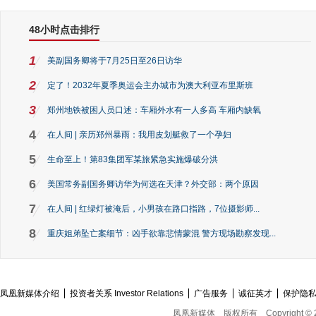
48小时点击排行
1
美副国务卿将于7月25日至26日访华
2
定了！2032年夏季奥运会主办城市为澳大利亚布里斯班
3
郑州地铁被困人员口述：车厢外水有一人多高 车厢内缺氧
4
在人间 | 亲历郑州暴雨：我用皮划艇救了一个孕妇
5
生命至上！第83集团军某旅紧急实施爆破分洪
6
美国常务副国务卿访华为何选在天津？外交部：两个原因
7
在人间 | 红绿灯被淹后，小男孩在路口指路，7位摄影师...
8
重庆姐弟坠亡案细节：凶手欲靠悲情蒙混 警方现场勘察发现...
凤凰新媒体介绍
投资者关系 Investor Relations
广告服务
诚征英才
保护隐
凤凰新媒体
版权所有
Copyright © 