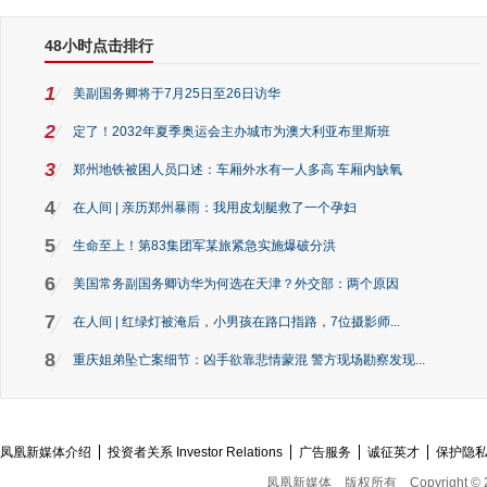
48小时点击排行
1
美副国务卿将于7月25日至26日访华
2
定了！2032年夏季奥运会主办城市为澳大利亚布里斯班
3
郑州地铁被困人员口述：车厢外水有一人多高 车厢内缺氧
4
在人间 | 亲历郑州暴雨：我用皮划艇救了一个孕妇
5
生命至上！第83集团军某旅紧急实施爆破分洪
6
美国常务副国务卿访华为何选在天津？外交部：两个原因
7
在人间 | 红绿灯被淹后，小男孩在路口指路，7位摄影师...
8
重庆姐弟坠亡案细节：凶手欲靠悲情蒙混 警方现场勘察发现...
凤凰新媒体介绍
投资者关系 Investor Relations
广告服务
诚征英才
保护隐
凤凰新媒体
版权所有
Copyright © 