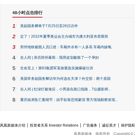
48小时点击排行
1
美副国务卿将于7月25日至26日访华
2
定了！2032年夏季奥运会主办城市为澳大利亚布里斯班
3
郑州地铁被困人员口述：车厢外水有一人多高 车厢内缺氧
4
在人间 | 亲历郑州暴雨：我用皮划艇救了一个孕妇
5
生命至上！第83集团军某旅紧急实施爆破分洪
6
美国常务副国务卿访华为何选在天津？外交部：两个原因
7
在人间 | 红绿灯被淹后，小男孩在路口指路，7位摄影师...
8
重庆姐弟坠亡案细节：凶手欲靠悲情蒙混 警方现场勘察发现...
凤凰新媒体介绍
投资者关系 Investor Relations
广告服务
诚征英才
保护隐
凤凰新媒体
版权所有
Copyright © 