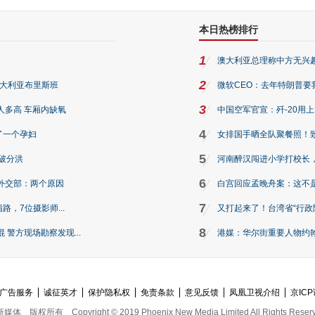
本日热榜排行
1
澳大利亚总理称中方无兴
2
澳大利亚布里斯班
微软CEO：去年特朗普要我们收
3
人多高 车厢内缺氧
中国空军官宣：歼-20用
4
了一个孕妇
女排国手晒全队聚餐照！
5
破分洪
河南醉汉闯进小学打校长，
6
外交部：两个原因
白宫回应孟晚舟案：这不
7
路，7位摄影师...
又打起来了！台湾省“行政院
8
警方现场勘察发现...
港媒：华尔街重要人物约翰·
广告服务
诚征英才
保护隐私权
免责条款
意见反馈
凤凰卫视介绍
京ICP
新媒体
版权所有
Copyright © 2019 Phoenix New Media Limited All Rights Reser