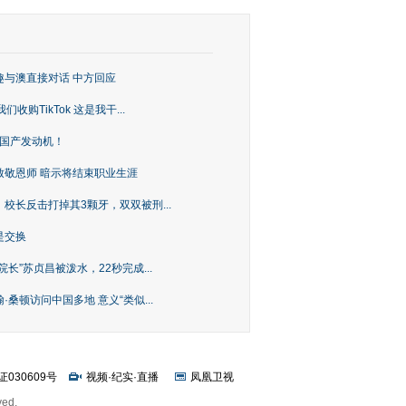
趣与澳直接对话 中方回应
购TikTok 这是我干...
上国产发动机！
致敬恩师 暗示将结束职业生涯
校长反击打掉其3颗牙，双双被刑...
是交换
长”苏贞昌被泼水，22秒完成...
桑顿访问中国多地 意义“类似...
证030609号
视频
·
纪实
·
直播
凤凰卫视
ved.