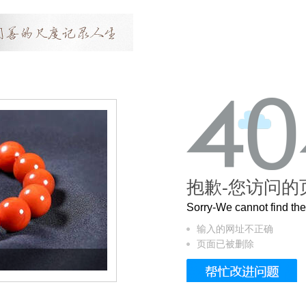
抱歉-您访问的
Sorry-We cannot find t
输入的网址不正确
页面已被删除
这个3.2米的长卷，还原了600岁的紫禁城