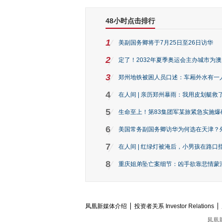
48小时点击排行
1
美副国务卿将于7月25日至26日访华
2
定了！2032年夏季奥运会主办城市为
3
郑州地铁被困人员口述：车厢外水有一
4
在人间 | 亲历郑州暴雨：我用皮划艇救
5
生命至上！第83集团军某旅紧急实施爆
6
美国常务副国务卿访华为何选在天津？
7
在人间 | 红绿灯被淹后，小男孩在路口指
8
重庆姐弟坠亡案细节：凶手欲靠悲情蒙混 
凤凰新媒体介绍
投资者关系 Investor Relations
凤凰