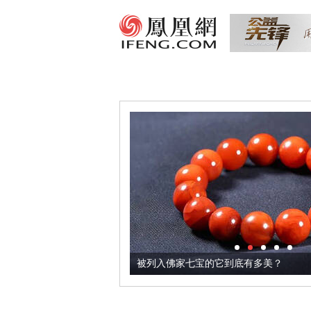
把它加到了牛轧糖里
被列入佛家七宝的它到底有多美？