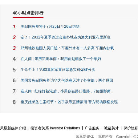
48小时点击排行
1
美副国务卿将于7月25日至26日访华
2
定了！2032年夏季奥运会主办城市为澳大利亚布里斯班
3
郑州地铁被困人员口述：车厢外水有一人多高 车厢内缺氧
4
在人间 | 亲历郑州暴雨：我用皮划艇救了一个孕妇
5
生命至上！第83集团军某旅紧急实施爆破分洪
6
美国常务副国务卿访华为何选在天津？外交部：两个原因
7
在人间 | 红绿灯被淹后，小男孩在路口指路，7位摄影师...
8
重庆姐弟坠亡案细节：凶手欲靠悲情蒙混 警方现场勘察发现...
凤凰新媒体介绍
投资者关系 Investor Relations
广告服务
诚征英才
保护隐
凤凰新媒体
版权所有
Copyright © 