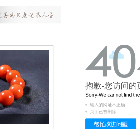
抱歉-您访问的
Sorry-We cannot find t
输入的网址不正确
页面已被删除
这个3.2米的长卷，还原了600岁的紫禁城