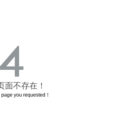
页面不存在！
he page you requested！
曲奇届的“爱马仕”把你的爱封在罐子里送给TA