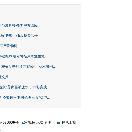
趣与澳直接对话 中方回应
购TikTok 这是我干...
上国产发动机！
致敬恩师 暗示将结束职业生涯
校长反击打掉其3颗牙，双双被刑...
是交换
长”苏贞昌被泼水，22秒完成...
桑顿访问中国多地 意义“类似...
证030609号
视频
·
纪实
·
直播
凤凰卫视
ved.