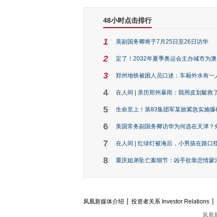
48小时点击排行
1
美副国务卿将于7月25日至26日访华
2
定了！2032年夏季奥运会主办城市为
3
郑州地铁被困人员口述：车厢外水有一
4
在人间 | 亲历郑州暴雨：我用皮划艇救
5
生命至上！第83集团军某旅紧急实施爆
6
美国常务副国务卿访华为何选在天津？
7
在人间 | 红绿灯被淹后，小男孩在路口指
8
重庆姐弟坠亡案细节：凶手欲靠悲情蒙混 
凤凰新媒体介绍
投资者关系 Investor Relations
凤凰