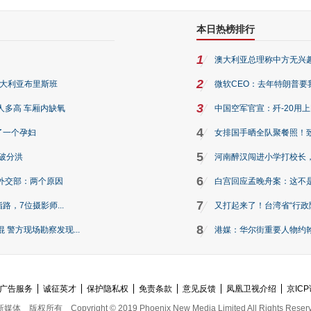
本日热榜排行
1
澳大利亚总理称中方无兴
2
澳大利亚布里斯班
微软CEO：去年特朗普要我们收
3
人多高 车厢内缺氧
中国空军官宣：歼-20用
4
了一个孕妇
女排国手晒全队聚餐照！
5
破分洪
河南醉汉闯进小学打校长，
6
外交部：两个原因
白宫回应孟晚舟案：这不
7
路，7位摄影师...
又打起来了！台湾省“行政院
8
警方现场勘察发现...
港媒：华尔街重要人物约翰·
广告服务
诚征英才
保护隐私权
免责条款
意见反馈
凤凰卫视介绍
京ICP
新媒体
版权所有
Copyright © 2019 Phoenix New Media Limited All Rights Reser