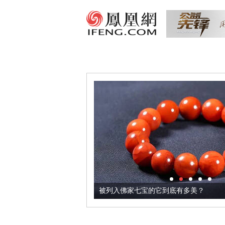
把它加到了牛轧糖里
被列入佛家七宝的它到底有多美？