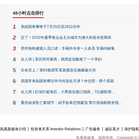
48小时点击排行
1
美副国务卿将于7月25日至26日访华
2
定了！2032年夏季奥运会主办城市为澳大利亚布里斯班
3
郑州地铁被困人员口述：车厢外水有一人多高 车厢内缺氧
4
在人间 | 亲历郑州暴雨：我用皮划艇救了一个孕妇
5
生命至上！第83集团军某旅紧急实施爆破分洪
6
美国常务副国务卿访华为何选在天津？外交部：两个原因
7
在人间 | 红绿灯被淹后，小男孩在路口指路，7位摄影师...
8
重庆姐弟坠亡案细节：凶手欲靠悲情蒙混 警方现场勘察发现...
凤凰新媒体介绍
投资者关系 Investor Relations
广告服务
诚征英才
保护隐
凤凰新媒体
版权所有
Copyright © 