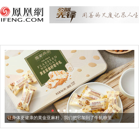
康的黄金亚麻籽，我们把它加到了牛轧糖里
被列入佛家七宝