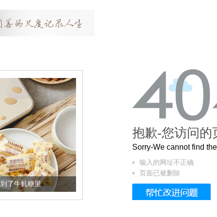
抱歉-您访问的
Sorry-We cannot find t
输入的网址不正确
页面已被删除
了牛轧糖里
被列入佛家七宝的它到底有多美？