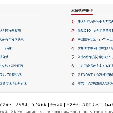
本日热榜排行
1
澳大利亚总理称中方无兴
2
澳大利亚布里斯班
微软CEO：去年特朗普要我们收
3
人多高 车厢内缺氧
中国空军官宣：歼-20用
4
了一个孕妇
女排国手晒全队聚餐照！
5
破分洪
河南醉汉闯进小学打校长，
6
外交部：两个原因
白宫回应孟晚舟案：这不
7
路，7位摄影师...
又打起来了！台湾省“行政院
8
警方现场勘察发现...
港媒：华尔街重要人物约翰·
广告服务
诚征英才
保护隐私权
免责条款
意见反馈
凤凰卫视介绍
京ICP
新媒体
版权所有
Copyright © 2019 Phoenix New Media Limited All Rights Reser