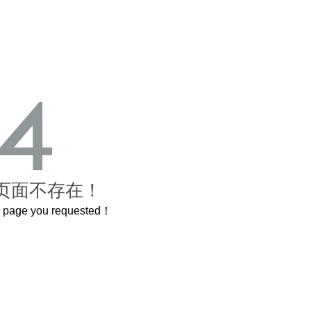
页面不存在！
he page you requested！
这个3.2米的长卷，还原了600岁的紫禁城