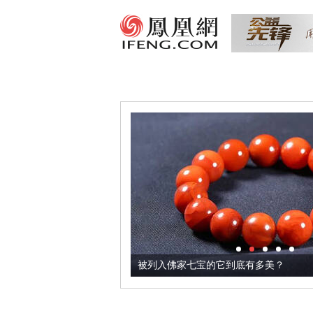
把它加到了牛轧糖里
被列入佛家七宝的它到底有多美？