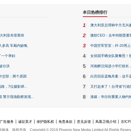
本日热榜排行
1
澳大利亚总理称中方无兴
2
澳大利亚布里斯班
微软CEO：去年特朗普要我们收
3
人多高 车厢内缺氧
中国空军官宣：歼-20用
4
了一个孕妇
女排国手晒全队聚餐照！
5
破分洪
河南醉汉闯进小学打校长，
6
外交部：两个原因
白宫回应孟晚舟案：这不
7
路，7位摄影师...
又打起来了！台湾省“行政院
8
警方现场勘察发现...
港媒：华尔街重要人物约翰·
广告服务
诚征英才
保护隐私权
免责条款
意见反馈
凤凰卫视介绍
京ICP
新媒体
版权所有
Copyright © 2019 Phoenix New Media Limited All Rights Reser