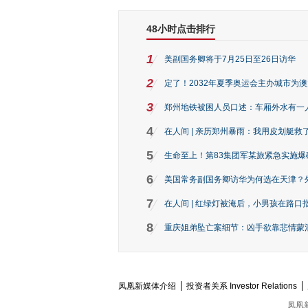
48小时点击排行
1
美副国务卿将于7月25日至26日访华
2
定了！2032年夏季奥运会主办城市为
3
郑州地铁被困人员口述：车厢外水有一
4
在人间 | 亲历郑州暴雨：我用皮划艇救
5
生命至上！第83集团军某旅紧急实施爆
6
美国常务副国务卿访华为何选在天津？
7
在人间 | 红绿灯被淹后，小男孩在路口指
8
重庆姐弟坠亡案细节：凶手欲靠悲情蒙混 
凤凰新媒体介绍
投资者关系 Investor Relations
凤凰