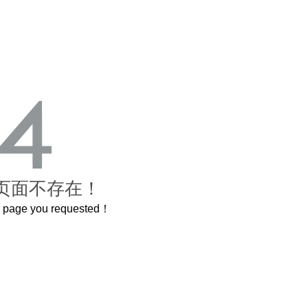
页面不存在！
he page you requested！
曲奇届的“爱马仕”把你的爱封在罐子里送给TA