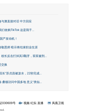
趣与澳直接对话 中方回应
购TikTok 这是我干...
上国产发动机！
致敬恩师 暗示将结束职业生涯
校长反击打掉其3颗牙，双双被刑...
是交换
长”苏贞昌被泼水，22秒完成...
桑顿访问中国多地 意义“类似...
证030609号
视频
·
纪实
·
直播
凤凰卫视
ved.