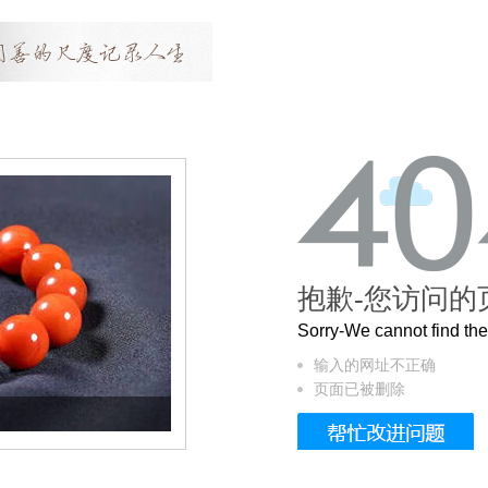
抱歉-您访问的
Sorry-We cannot find t
输入的网址不正确
页面已被删除
这个3.2米的长卷，还原了600岁的紫禁城