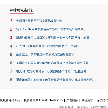
48小时点击排行
1
美副国务卿将于7月25日至26日访华
2
定了！2032年夏季奥运会主办城市为澳大利亚布里斯班
3
郑州地铁被困人员口述：车厢外水有一人多高 车厢内缺氧
4
在人间 | 亲历郑州暴雨：我用皮划艇救了一个孕妇
5
生命至上！第83集团军某旅紧急实施爆破分洪
6
美国常务副国务卿访华为何选在天津？外交部：两个原因
7
在人间 | 红绿灯被淹后，小男孩在路口指路，7位摄影师...
8
重庆姐弟坠亡案细节：凶手欲靠悲情蒙混 警方现场勘察发现...
凤凰新媒体介绍
投资者关系 Investor Relations
广告服务
诚征英才
保护隐
凤凰新媒体
版权所有
Copyright © 