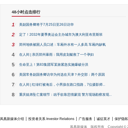
48小时点击排行
1
美副国务卿将于7月25日至26日访华
2
定了！2032年夏季奥运会主办城市为澳大利亚布里斯班
3
郑州地铁被困人员口述：车厢外水有一人多高 车厢内缺氧
4
在人间 | 亲历郑州暴雨：我用皮划艇救了一个孕妇
5
生命至上！第83集团军某旅紧急实施爆破分洪
6
美国常务副国务卿访华为何选在天津？外交部：两个原因
7
在人间 | 红绿灯被淹后，小男孩在路口指路，7位摄影师...
8
重庆姐弟坠亡案细节：凶手欲靠悲情蒙混 警方现场勘察发现...
凤凰新媒体介绍
投资者关系 Investor Relations
广告服务
诚征英才
保护隐
凤凰新媒体
版权所有
Copyright © 