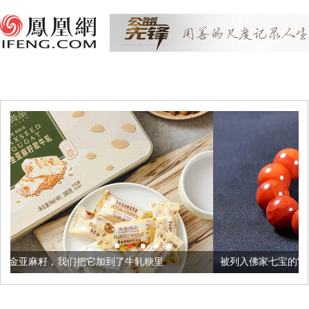
它加到了牛轧糖里
被列入佛家七宝的它到底有多美？