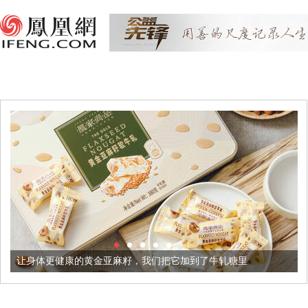
康的黄金亚麻籽，我们把它加到了牛轧糖里
被列入佛家七宝