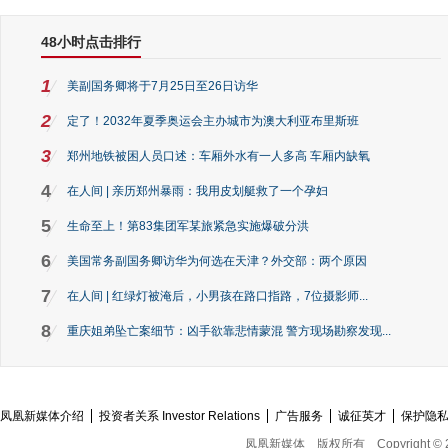
48小时点击排行
1
美副国务卿将于7月25日至26日访华
2
定了！2032年夏季奥运会主办城市为澳大利亚布里斯班
3
郑州地铁被困人员口述：车厢外水有一人多高 车厢内缺氧
4
在人间 | 亲历郑州暴雨：我用皮划艇救了一个孕妇
5
生命至上！第83集团军某旅紧急实施爆破分洪
6
美国常务副国务卿访华为何选在天津？外交部：两个原因
7
在人间 | 红绿灯被淹后，小男孩在路口指路，7位摄影师...
8
重庆姐弟坠亡案细节：凶手欲靠悲情蒙混 警方现场勘察发现...
凤凰新媒体介绍
投资者关系 Investor Relations
广告服务
诚征英才
保护隐
凤凰新媒体
版权所有
Copyright © 