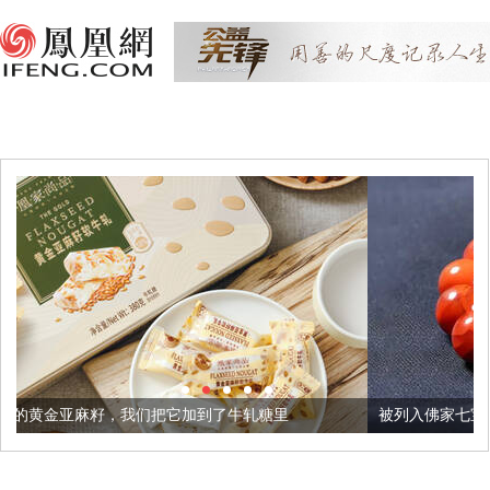
把它加到了牛轧糖里
被列入佛家七宝的它到底有多美？