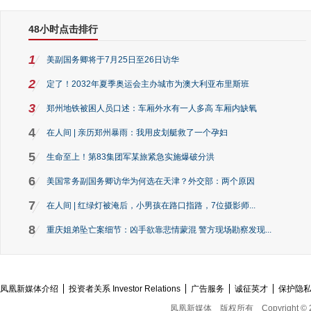
48小时点击排行
1
美副国务卿将于7月25日至26日访华
2
定了！2032年夏季奥运会主办城市为澳大利亚布里斯班
3
郑州地铁被困人员口述：车厢外水有一人多高 车厢内缺氧
4
在人间 | 亲历郑州暴雨：我用皮划艇救了一个孕妇
5
生命至上！第83集团军某旅紧急实施爆破分洪
6
美国常务副国务卿访华为何选在天津？外交部：两个原因
7
在人间 | 红绿灯被淹后，小男孩在路口指路，7位摄影师...
8
重庆姐弟坠亡案细节：凶手欲靠悲情蒙混 警方现场勘察发现...
凤凰新媒体介绍
投资者关系 Investor Relations
广告服务
诚征英才
保护隐
凤凰新媒体
版权所有
Copyright © 