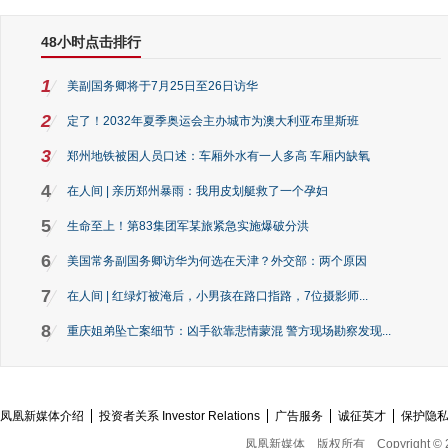
48小时点击排行
1
美副国务卿将于7月25日至26日访华
2
定了！2032年夏季奥运会主办城市为澳大利亚布里斯班
3
郑州地铁被困人员口述：车厢外水有一人多高 车厢内缺氧
4
在人间 | 亲历郑州暴雨：我用皮划艇救了一个孕妇
5
生命至上！第83集团军某旅紧急实施爆破分洪
6
美国常务副国务卿访华为何选在天津？外交部：两个原因
7
在人间 | 红绿灯被淹后，小男孩在路口指路，7位摄影师...
8
重庆姐弟坠亡案细节：凶手欲靠悲情蒙混 警方现场勘察发现...
凤凰新媒体介绍
投资者关系 Investor Relations
广告服务
诚征英才
保护隐
凤凰新媒体
版权所有
Copyright © 