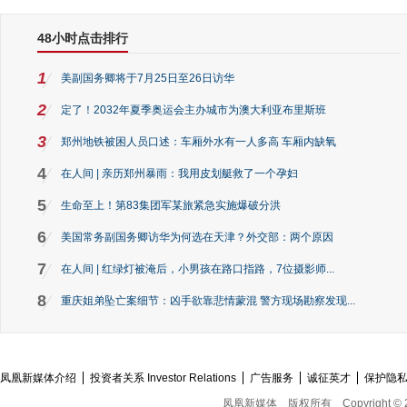
48小时点击排行
1
美副国务卿将于7月25日至26日访华
2
定了！2032年夏季奥运会主办城市为澳大利亚布里斯班
3
郑州地铁被困人员口述：车厢外水有一人多高 车厢内缺氧
4
在人间 | 亲历郑州暴雨：我用皮划艇救了一个孕妇
5
生命至上！第83集团军某旅紧急实施爆破分洪
6
美国常务副国务卿访华为何选在天津？外交部：两个原因
7
在人间 | 红绿灯被淹后，小男孩在路口指路，7位摄影师...
8
重庆姐弟坠亡案细节：凶手欲靠悲情蒙混 警方现场勘察发现...
凤凰新媒体介绍
投资者关系 Investor Relations
广告服务
诚征英才
保护隐
凤凰新媒体
版权所有
Copyright © 