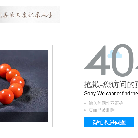
抱歉-您访问的
Sorry-We cannot find t
输入的网址不正确
页面已被删除
这个3.2米的长卷，还原了600岁的紫禁城