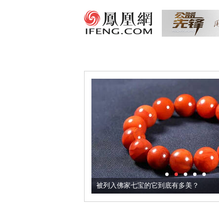
把它加到了牛轧糖里
被列入佛家七宝的它到底有多美？