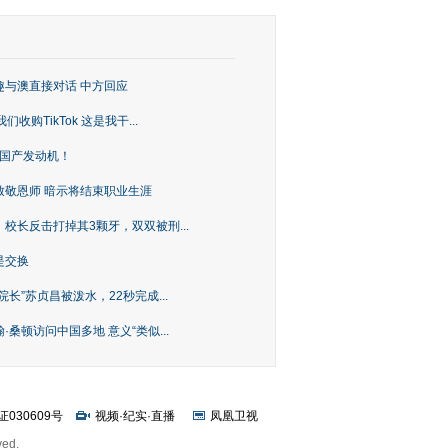
趣与澳直接对话 中方回应
购TikTok 这是我干...
上国产发动机！
致敬恩师 暗示将结束职业生涯
校长反击打掉其3颗牙，双双被刑...
是交换
长”苏贞昌被泼水，22秒完成...
桑顿访问中国多地 意义“类似...
证030609号
视频
·
纪实
·
直播
凤凰卫视
ved.