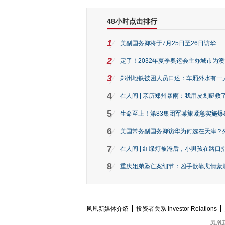
48小时点击排行
1
美副国务卿将于7月25日至26日访华
2
定了！2032年夏季奥运会主办城市为
3
郑州地铁被困人员口述：车厢外水有一
4
在人间 | 亲历郑州暴雨：我用皮划艇救
5
生命至上！第83集团军某旅紧急实施爆
6
美国常务副国务卿访华为何选在天津？
7
在人间 | 红绿灯被淹后，小男孩在路口指
8
重庆姐弟坠亡案细节：凶手欲靠悲情蒙混 
凤凰新媒体介绍
投资者关系 Investor Relations
凤凰