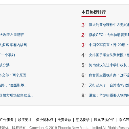
本日热榜排行
1
澳大利亚总理称中方无兴
2
澳大利亚布里斯班
微软CEO：去年特朗普要我们收
3
人多高 车厢内缺氧
中国空军官宣：歼-20用
4
了一个孕妇
女排国手晒全队聚餐照！
5
破分洪
河南醉汉闯进小学打校长，
6
外交部：两个原因
白宫回应孟晚舟案：这不
7
路，7位摄影师...
又打起来了！台湾省“行政院
8
警方现场勘察发现...
港媒：华尔街重要人物约翰·
广告服务
诚征英才
保护隐私权
免责条款
意见反馈
凤凰卫视介绍
京ICP
新媒体
版权所有
Copyright © 2019 Phoenix New Media Limited All Rights Reser