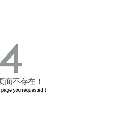
页面不存在！
he page you requested！
曲奇届的“爱马仕”把你的爱封在罐子里送给TA