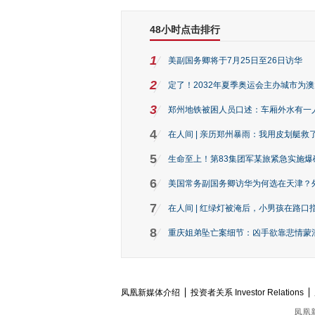
48小时点击排行
1
美副国务卿将于7月25日至26日访华
2
定了！2032年夏季奥运会主办城市为
3
郑州地铁被困人员口述：车厢外水有一
4
在人间 | 亲历郑州暴雨：我用皮划艇救
5
生命至上！第83集团军某旅紧急实施爆
6
美国常务副国务卿访华为何选在天津？
7
在人间 | 红绿灯被淹后，小男孩在路口指
8
重庆姐弟坠亡案细节：凶手欲靠悲情蒙混 
凤凰新媒体介绍
投资者关系 Investor Relations
凤凰