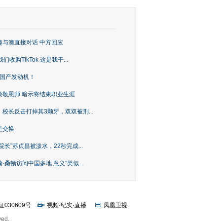
趣与澳直接对话 中方回应
购TikTok 这是我干...
上国产发动机！
致敬恩师 暗示将结束职业生涯
校长反击打掉其3颗牙，双双被刑...
是交换
长”苏贞昌被泼水，22秒完成...
桑顿访问中国多地 意义“类似...
证030609号
视频
·
纪实
·
直播
凤凰卫视
ved.