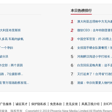
本日热榜排行
1
澳大利亚总理称中方无兴
2
澳大利亚布里斯班
微软CEO：去年特朗普要我们收
3
人多高 车厢内缺氧
中国空军官宣：歼-20用
4
了一个孕妇
女排国手晒全队聚餐照！
5
破分洪
河南醉汉闯进小学打校长，
6
外交部：两个原因
白宫回应孟晚舟案：这不
7
路，7位摄影师...
又打起来了！台湾省“行政院
8
警方现场勘察发现...
港媒：华尔街重要人物约翰·
广告服务
诚征英才
保护隐私权
免责条款
意见反馈
凤凰卫视介绍
京ICP
新媒体
版权所有
Copyright © 2019 Phoenix New Media Limited All Rights Reser