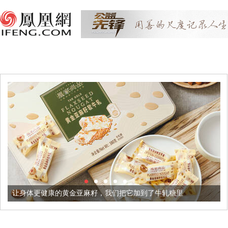
金亚麻籽，我们把它加到了牛轧糖里
被列入佛家七宝的它到