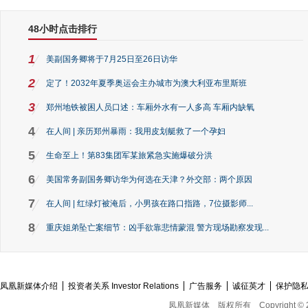
48小时点击排行
1
美副国务卿将于7月25日至26日访华
2
定了！2032年夏季奥运会主办城市为澳大利亚布里斯班
3
郑州地铁被困人员口述：车厢外水有一人多高 车厢内缺氧
4
在人间 | 亲历郑州暴雨：我用皮划艇救了一个孕妇
5
生命至上！第83集团军某旅紧急实施爆破分洪
6
美国常务副国务卿访华为何选在天津？外交部：两个原因
7
在人间 | 红绿灯被淹后，小男孩在路口指路，7位摄影师...
8
重庆姐弟坠亡案细节：凶手欲靠悲情蒙混 警方现场勘察发现...
凤凰新媒体介绍
投资者关系 Investor Relations
广告服务
诚征英才
保护隐
凤凰新媒体
版权所有
Copyright © 