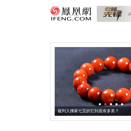
把它加到了牛轧糖里
被列入佛家七宝的它到底有多美？