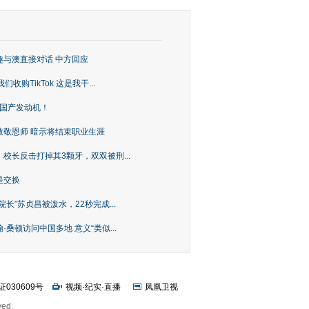
趣与澳直接对话 中方回应
购TikTok 这是我干...
上国产发动机！
致敬恩师 暗示将结束职业生涯
校长反击打掉其3颗牙，双双被刑...
是交换
长”苏贞昌被泼水，22秒完成...
桑顿访问中国多地 意义“类似...
证030609号
视频
·
纪实
·
直播
凤凰卫视
ved.