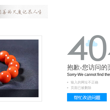
抱歉-您访问的
Sorry-We cannot find t
输入的网址不正确
页面已被删除
这个3.2米的长卷，还原了600岁的紫禁城