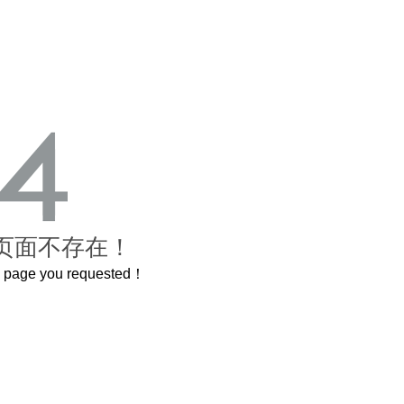
页面不存在！
he page you requested！
曲奇届的“爱马仕”把你的爱封在罐子里送给TA