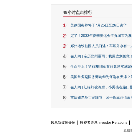
48小时点击排行
1
美副国务卿将于7月25日至26日访华
2
定了！2032年夏季奥运会主办城市为
3
郑州地铁被困人员口述：车厢外水有一
4
在人间 | 亲历郑州暴雨：我用皮划艇救
5
生命至上！第83集团军某旅紧急实施爆
6
美国常务副国务卿访华为何选在天津？
7
在人间 | 红绿灯被淹后，小男孩在路口指
8
重庆姐弟坠亡案细节：凶手欲靠悲情蒙混 
凤凰新媒体介绍
投资者关系 Investor Relations
凤凰