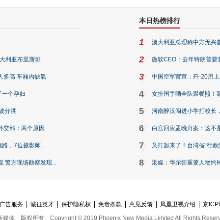
本日热榜排行
1
澳大利亚总理称中方无兴
2
澳大利亚布里斯班
微软CEO：去年特朗普要我们收
3
人多高 车厢内缺氧
中国空军官宣：歼-20用
4
了一个孕妇
女排国手晒全队聚餐照！
5
破分洪
河南醉汉闯进小学打校长，
6
外交部：两个原因
白宫回应孟晚舟案：这不
7
路，7位摄影师...
又打起来了！台湾省“行政院
8
警方现场勘察发现...
港媒：华尔街重要人物约翰·
广告服务
诚征英才
保护隐私权
免责条款
意见反馈
凤凰卫视介绍
京ICP
新媒体
版权所有
Copyright © 2019 Phoenix New Media Limited All Rights Reser