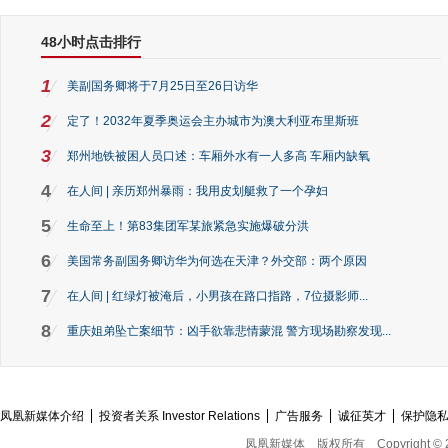
48小时点击排行
1
美副国务卿将于7月25日至26日访华
2
定了！2032年夏季奥运会主办城市为澳大利亚布里斯班
3
郑州地铁被困人员口述：车厢外水有一人多高 车厢内缺氧
4
在人间 | 亲历郑州暴雨：我用皮划艇救了一个孕妇
5
生命至上！第83集团军某旅紧急实施爆破分洪
6
美国常务副国务卿访华为何选在天津？外交部：两个原因
7
在人间 | 红绿灯被淹后，小男孩在路口指路，7位摄影师...
8
重庆姐弟坠亡案细节：凶手欲靠悲情蒙混 警方现场勘察发现...
凤凰新媒体介绍
投资者关系 Investor Relations
广告服务
诚征英才
保护隐
凤凰新媒体
版权所有
Copyright © 