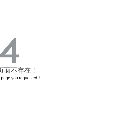
页面不存在！
he page you requested！
这个3.2米的长卷，还原了600岁的紫禁城