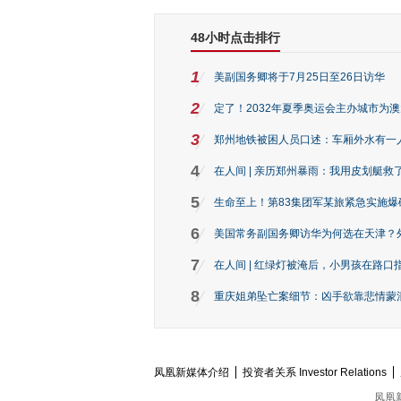
48小时点击排行
1
美副国务卿将于7月25日至26日访华
2
定了！2032年夏季奥运会主办城市为
3
郑州地铁被困人员口述：车厢外水有一
4
在人间 | 亲历郑州暴雨：我用皮划艇救
5
生命至上！第83集团军某旅紧急实施爆
6
美国常务副国务卿访华为何选在天津？
7
在人间 | 红绿灯被淹后，小男孩在路口指
8
重庆姐弟坠亡案细节：凶手欲靠悲情蒙混 
凤凰新媒体介绍
投资者关系 Investor Relations
凤凰