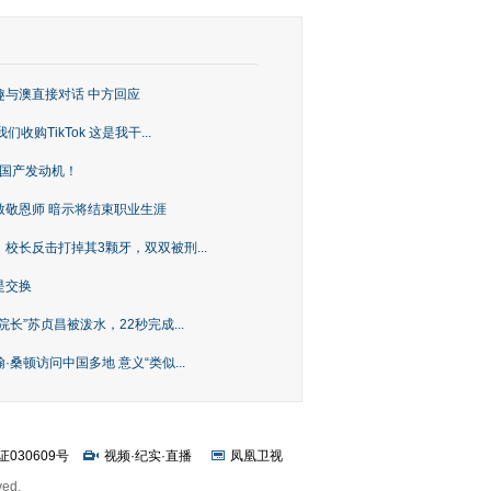
趣与澳直接对话 中方回应
购TikTok 这是我干...
上国产发动机！
致敬恩师 暗示将结束职业生涯
校长反击打掉其3颗牙，双双被刑...
是交换
长”苏贞昌被泼水，22秒完成...
桑顿访问中国多地 意义“类似...
证030609号
视频
·
纪实
·
直播
凤凰卫视
ved.