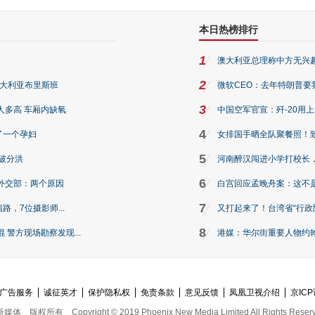
本日热榜排行
1
澳大利亚总理称中方无兴
2
澳大利亚布里斯班
微软CEO：去年特朗普要我们收
3
人多高 车厢内缺氧
中国空军官宣：歼-20用
4
了一个孕妇
女排国手晒全队聚餐照！
5
破分洪
河南醉汉闯进小学打校长，
6
外交部：两个原因
白宫回应孟晚舟案：这不
7
路，7位摄影师...
又打起来了！台湾省“行政院
8
警方现场勘察发现...
港媒：华尔街重要人物约翰·
广告服务
诚征英才
保护隐私权
免责条款
意见反馈
凤凰卫视介绍
京ICP
新媒体
版权所有
Copyright © 2019 Phoenix New Media Limited All Rights Reser