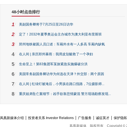
48小时点击排行
1
美副国务卿将于7月25日至26日访华
2
定了！2032年夏季奥运会主办城市为澳大利亚布里斯班
3
郑州地铁被困人员口述：车厢外水有一人多高 车厢内缺氧
4
在人间 | 亲历郑州暴雨：我用皮划艇救了一个孕妇
5
生命至上！第83集团军某旅紧急实施爆破分洪
6
美国常务副国务卿访华为何选在天津？外交部：两个原因
7
在人间 | 红绿灯被淹后，小男孩在路口指路，7位摄影师...
8
重庆姐弟坠亡案细节：凶手欲靠悲情蒙混 警方现场勘察发现...
凤凰新媒体介绍
投资者关系 Investor Relations
广告服务
诚征英才
保护隐
凤凰新媒体
版权所有
Copyright © 