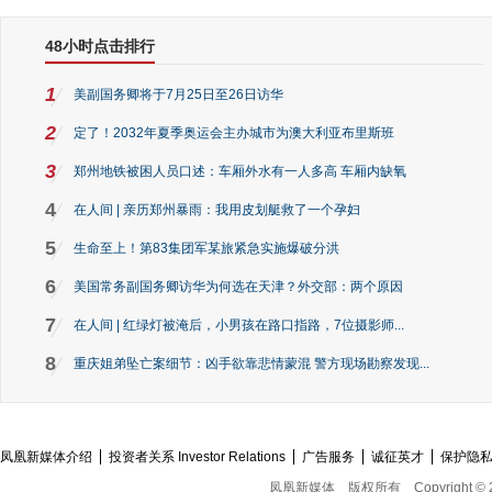
48小时点击排行
1
美副国务卿将于7月25日至26日访华
2
定了！2032年夏季奥运会主办城市为澳大利亚布里斯班
3
郑州地铁被困人员口述：车厢外水有一人多高 车厢内缺氧
4
在人间 | 亲历郑州暴雨：我用皮划艇救了一个孕妇
5
生命至上！第83集团军某旅紧急实施爆破分洪
6
美国常务副国务卿访华为何选在天津？外交部：两个原因
7
在人间 | 红绿灯被淹后，小男孩在路口指路，7位摄影师...
8
重庆姐弟坠亡案细节：凶手欲靠悲情蒙混 警方现场勘察发现...
凤凰新媒体介绍
投资者关系 Investor Relations
广告服务
诚征英才
保护隐
凤凰新媒体
版权所有
Copyright © 