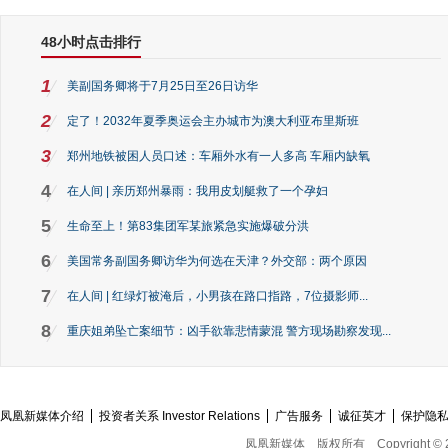
48小时点击排行
1
美副国务卿将于7月25日至26日访华
2
定了！2032年夏季奥运会主办城市为澳大利亚布里斯班
3
郑州地铁被困人员口述：车厢外水有一人多高 车厢内缺氧
4
在人间 | 亲历郑州暴雨：我用皮划艇救了一个孕妇
5
生命至上！第83集团军某旅紧急实施爆破分洪
6
美国常务副国务卿访华为何选在天津？外交部：两个原因
7
在人间 | 红绿灯被淹后，小男孩在路口指路，7位摄影师...
8
重庆姐弟坠亡案细节：凶手欲靠悲情蒙混 警方现场勘察发现...
凤凰新媒体介绍
投资者关系 Investor Relations
广告服务
诚征英才
保护隐
凤凰新媒体
版权所有
Copyright © 