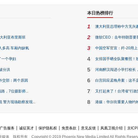
本日热榜排行
1
澳大利亚总理称中方无兴
2
澳大利亚布里斯班
微软CEO：去年特朗普要我们收
3
人多高 车厢内缺氧
中国空军官宣：歼-20用
4
了一个孕妇
女排国手晒全队聚餐照！
5
破分洪
河南醉汉闯进小学打校长，
6
外交部：两个原因
白宫回应孟晚舟案：这不
7
路，7位摄影师...
又打起来了！台湾省“行政院
8
警方现场勘察发现...
港媒：华尔街重要人物约翰·
广告服务
诚征英才
保护隐私权
免责条款
意见反馈
凤凰卫视介绍
京ICP
新媒体
版权所有
Copyright © 2019 Phoenix New Media Limited All Rights Reser