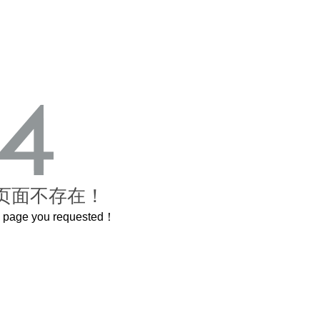
页面不存在！
he page you requested！
这个3.2米的长卷，还原了600岁的紫禁城