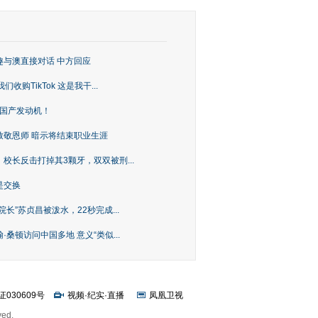
趣与澳直接对话 中方回应
购TikTok 这是我干...
上国产发动机！
致敬恩师 暗示将结束职业生涯
校长反击打掉其3颗牙，双双被刑...
是交换
长”苏贞昌被泼水，22秒完成...
桑顿访问中国多地 意义“类似...
证030609号
视频
·
纪实
·
直播
凤凰卫视
ved.