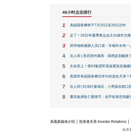
48小时点击排行
1
美副国务卿将于7月25日至26日访华
2
定了！2032年夏季奥运会主办城市为
3
郑州地铁被困人员口述：车厢外水有一
4
在人间 | 亲历郑州暴雨：我用皮划艇救
5
生命至上！第83集团军某旅紧急实施爆
6
美国常务副国务卿访华为何选在天津？
7
在人间 | 红绿灯被淹后，小男孩在路口指
8
重庆姐弟坠亡案细节：凶手欲靠悲情蒙混 
凤凰新媒体介绍
投资者关系 Investor Relations
凤凰