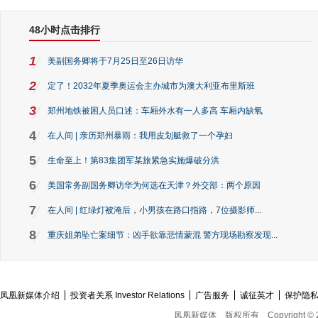
48小时点击排行
1
美副国务卿将于7月25日至26日访华
2
定了！2032年夏季奥运会主办城市为澳大利亚布里斯班
3
郑州地铁被困人员口述：车厢外水有一人多高 车厢内缺氧
4
在人间 | 亲历郑州暴雨：我用皮划艇救了一个孕妇
5
生命至上！第83集团军某旅紧急实施爆破分洪
6
美国常务副国务卿访华为何选在天津？外交部：两个原因
7
在人间 | 红绿灯被淹后，小男孩在路口指路，7位摄影师...
8
重庆姐弟坠亡案细节：凶手欲靠悲情蒙混 警方现场勘察发现...
凤凰新媒体介绍
投资者关系 Investor Relations
广告服务
诚征英才
保护隐
凤凰新媒体
版权所有
Copyright © 