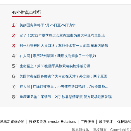
48小时点击排行
1
美副国务卿将于7月25日至26日访华
2
定了！2032年夏季奥运会主办城市为澳大利亚布里斯班
3
郑州地铁被困人员口述：车厢外水有一人多高 车厢内缺氧
4
在人间 | 亲历郑州暴雨：我用皮划艇救了一个孕妇
5
生命至上！第83集团军某旅紧急实施爆破分洪
6
美国常务副国务卿访华为何选在天津？外交部：两个原因
7
在人间 | 红绿灯被淹后，小男孩在路口指路，7位摄影师...
8
重庆姐弟坠亡案细节：凶手欲靠悲情蒙混 警方现场勘察发现...
凤凰新媒体介绍
投资者关系 Investor Relations
广告服务
诚征英才
保护隐
凤凰新媒体
版权所有
Copyright © 