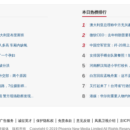
本日热榜排行
1
澳大利亚总理称中方无兴
2
澳大利亚布里斯班
微软CEO：去年特朗普要我们收
3
人多高 车厢内缺氧
中国空军官宣：歼-20用
4
了一个孕妇
女排国手晒全队聚餐照！
5
破分洪
河南醉汉闯进小学打校长，
6
外交部：两个原因
白宫回应孟晚舟案：这不
7
路，7位摄影师...
又打起来了！台湾省“行政院
8
警方现场勘察发现...
港媒：华尔街重要人物约翰·
广告服务
诚征英才
保护隐私权
免责条款
意见反馈
凤凰卫视介绍
京ICP
新媒体
版权所有
Copyright © 2019 Phoenix New Media Limited All Rights Reser