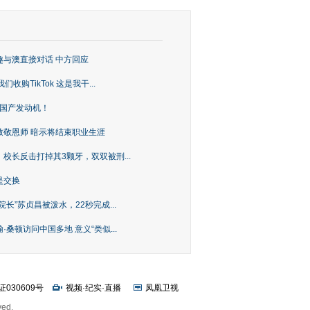
趣与澳直接对话 中方回应
购TikTok 这是我干...
上国产发动机！
致敬恩师 暗示将结束职业生涯
校长反击打掉其3颗牙，双双被刑...
是交换
长”苏贞昌被泼水，22秒完成...
桑顿访问中国多地 意义“类似...
证030609号
视频
·
纪实
·
直播
凤凰卫视
ved.