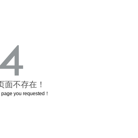
页面不存在！
he page you requested！
这个3.2米的长卷，还原了600岁的紫禁城