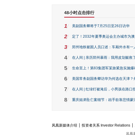
48小时点击排行
1
美副国务卿将于7月25日至26日访华
2
定了！2032年夏季奥运会主办城市为
3
郑州地铁被困人员口述：车厢外水有一
4
在人间 | 亲历郑州暴雨：我用皮划艇救
5
生命至上！第83集团军某旅紧急实施爆
6
美国常务副国务卿访华为何选在天津？
7
在人间 | 红绿灯被淹后，小男孩在路口指
8
重庆姐弟坠亡案细节：凶手欲靠悲情蒙混 
凤凰新媒体介绍
投资者关系 Investor Relations
凤凰