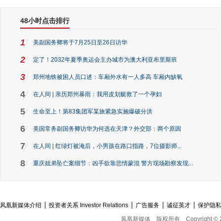
48小时点击排行
1
美副国务卿将于7月25日至26日访华
2
定了！2032年夏季奥运会主办城市为澳大利亚布里斯班
3
郑州地铁被困人员口述：车厢外水有一人多高 车厢内缺氧
4
在人间 | 亲历郑州暴雨：我用皮划艇救了一个孕妇
5
生命至上！第83集团军某旅紧急实施爆破分洪
6
美国常务副国务卿访华为何选在天津？外交部：两个原因
7
在人间 | 红绿灯被淹后，小男孩在路口指路，7位摄影师...
8
重庆姐弟坠亡案细节：凶手欲靠悲情蒙混 警方现场勘察发现...
凤凰新媒体介绍
投资者关系 Investor Relations
广告服务
诚征英才
保护隐
凤凰新媒体
版权所有
Copyright © 