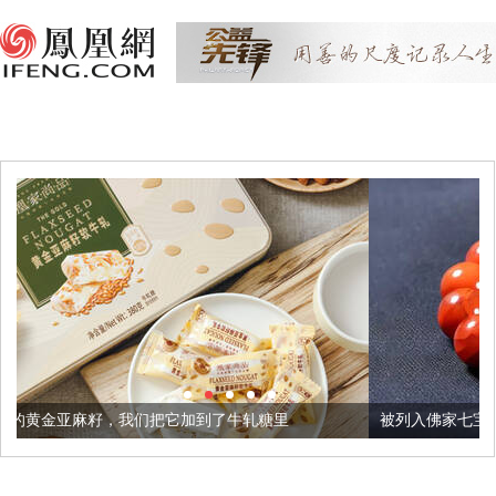
把它加到了牛轧糖里
被列入佛家七宝的它到底有多美？