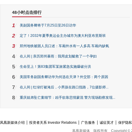
48小时点击排行
1
美副国务卿将于7月25日至26日访华
2
定了！2032年夏季奥运会主办城市为澳大利亚布里斯班
3
郑州地铁被困人员口述：车厢外水有一人多高 车厢内缺氧
4
在人间 | 亲历郑州暴雨：我用皮划艇救了一个孕妇
5
生命至上！第83集团军某旅紧急实施爆破分洪
6
美国常务副国务卿访华为何选在天津？外交部：两个原因
7
在人间 | 红绿灯被淹后，小男孩在路口指路，7位摄影师...
8
重庆姐弟坠亡案细节：凶手欲靠悲情蒙混 警方现场勘察发现...
凤凰新媒体介绍
投资者关系 Investor Relations
广告服务
诚征英才
保护隐
凤凰新媒体
版权所有
Copyright © 