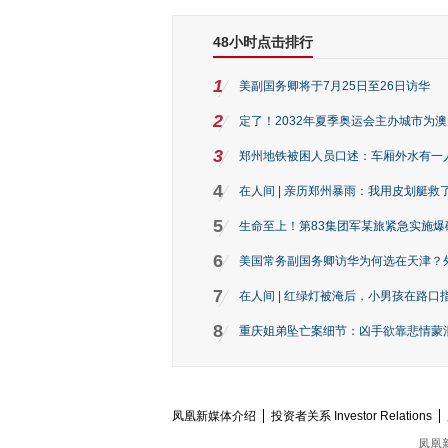
48小时点击排行
1
美副国务卿将于7月25日至26日访华
2
定了！2032年夏季奥运会主办城市为
3
郑州地铁被困人员口述：车厢外水有一
4
在人间 | 亲历郑州暴雨：我用皮划艇救
5
生命至上！第83集团军某旅紧急实施爆
6
美国常务副国务卿访华为何选在天津？
7
在人间 | 红绿灯被淹后，小男孩在路口指
8
重庆姐弟坠亡案细节：凶手欲靠悲情蒙混 
凤凰新媒体介绍
投资者关系 Investor Relations
凤凰