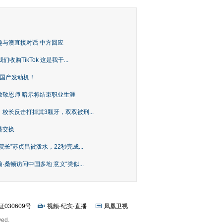
趣与澳直接对话 中方回应
购TikTok 这是我干...
上国产发动机！
致敬恩师 暗示将结束职业生涯
校长反击打掉其3颗牙，双双被刑...
是交换
长”苏贞昌被泼水，22秒完成...
桑顿访问中国多地 意义“类似...
证030609号
视频
·
纪实
·
直播
凤凰卫视
ved.