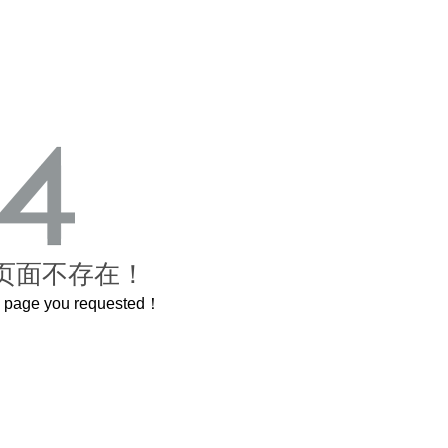
页面不存在！
he page you requested！
曲奇届的“爱马仕”把你的爱封在罐子里送给TA