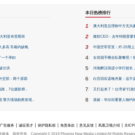
本日热榜排行
1
澳大利亚总理称中方无兴
2
澳大利亚布里斯班
微软CEO：去年特朗普要我们收
3
人多高 车厢内缺氧
中国空军官宣：歼-20用
4
了一个孕妇
女排国手晒全队聚餐照！
5
破分洪
河南醉汉闯进小学打校长，
6
外交部：两个原因
白宫回应孟晚舟案：这不
7
路，7位摄影师...
又打起来了！台湾省“行政院
8
警方现场勘察发现...
港媒：华尔街重要人物约翰·
广告服务
诚征英才
保护隐私权
免责条款
意见反馈
凤凰卫视介绍
京ICP
新媒体
版权所有
Copyright © 2019 Phoenix New Media Limited All Rights Reser