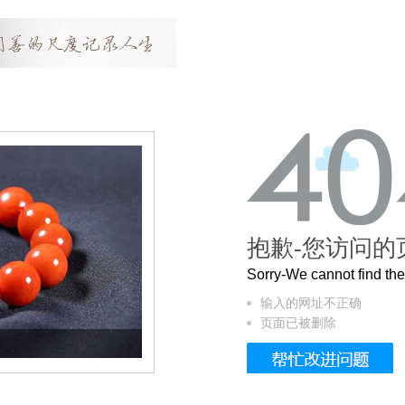
抱歉-您访问的
Sorry-We cannot find t
输入的网址不正确
页面已被删除
这个3.2米的长卷，还原了600岁的紫禁城