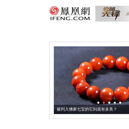
把它加到了牛轧糖里
被列入佛家七宝的它到底有多美？