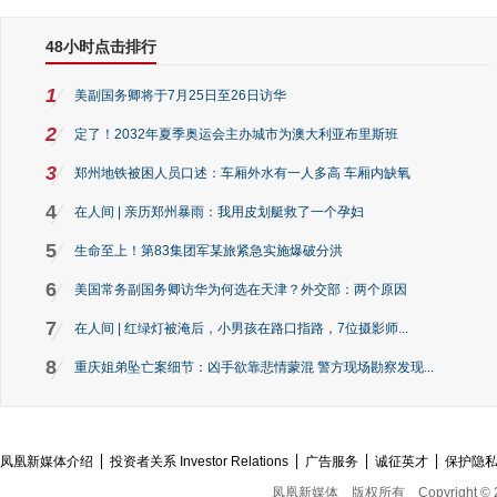
48小时点击排行
1
美副国务卿将于7月25日至26日访华
2
定了！2032年夏季奥运会主办城市为澳大利亚布里斯班
3
郑州地铁被困人员口述：车厢外水有一人多高 车厢内缺氧
4
在人间 | 亲历郑州暴雨：我用皮划艇救了一个孕妇
5
生命至上！第83集团军某旅紧急实施爆破分洪
6
美国常务副国务卿访华为何选在天津？外交部：两个原因
7
在人间 | 红绿灯被淹后，小男孩在路口指路，7位摄影师...
8
重庆姐弟坠亡案细节：凶手欲靠悲情蒙混 警方现场勘察发现...
凤凰新媒体介绍
投资者关系 Investor Relations
广告服务
诚征英才
保护隐
凤凰新媒体
版权所有
Copyright © 