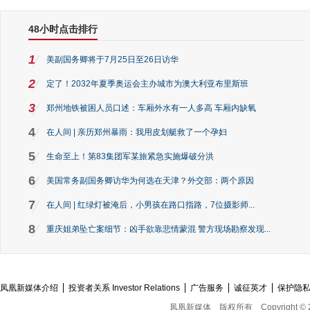
48小时点击排行
1
美副国务卿将于7月25日至26日访华
2
定了！2032年夏季奥运会主办城市为澳大利亚布里斯班
3
郑州地铁被困人员口述：车厢外水有一人多高 车厢内缺氧
4
在人间 | 亲历郑州暴雨：我用皮划艇救了一个孕妇
5
生命至上！第83集团军某旅紧急实施爆破分洪
6
美国常务副国务卿访华为何选在天津？外交部：两个原因
7
在人间 | 红绿灯被淹后，小男孩在路口指路，7位摄影师...
8
重庆姐弟坠亡案细节：凶手欲靠悲情蒙混 警方现场勘察发现...
凤凰新媒体介绍
投资者关系 Investor Relations
广告服务
诚征英才
保护隐
凤凰新媒体
版权所有
Copyright © 