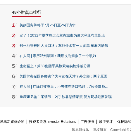
48小时点击排行
1
美副国务卿将于7月25日至26日访华
2
定了！2032年夏季奥运会主办城市为澳大利亚布里斯班
3
郑州地铁被困人员口述：车厢外水有一人多高 车厢内缺氧
4
在人间 | 亲历郑州暴雨：我用皮划艇救了一个孕妇
5
生命至上！第83集团军某旅紧急实施爆破分洪
6
美国常务副国务卿访华为何选在天津？外交部：两个原因
7
在人间 | 红绿灯被淹后，小男孩在路口指路，7位摄影师...
8
重庆姐弟坠亡案细节：凶手欲靠悲情蒙混 警方现场勘察发现...
凤凰新媒体介绍
投资者关系 Investor Relations
广告服务
诚征英才
保护隐
凤凰新媒体
版权所有
Copyright © 