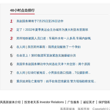
48小时点击排行
1
美副国务卿将于7月25日至26日访华
2
定了！2032年夏季奥运会主办城市为澳大利亚布里斯班
3
郑州地铁被困人员口述：车厢外水有一人多高 车厢内缺氧
4
在人间 | 亲历郑州暴雨：我用皮划艇救了一个孕妇
5
生命至上！第83集团军某旅紧急实施爆破分洪
6
美国常务副国务卿访华为何选在天津？外交部：两个原因
7
在人间 | 红绿灯被淹后，小男孩在路口指路，7位摄影师...
8
重庆姐弟坠亡案细节：凶手欲靠悲情蒙混 警方现场勘察发现...
凤凰新媒体介绍
投资者关系 Investor Relations
广告服务
诚征英才
保护隐
凤凰新媒体
版权所有
Copyright © 