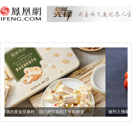
籽，我们把它加到了牛轧糖里
被列入佛家七宝的它到底有多