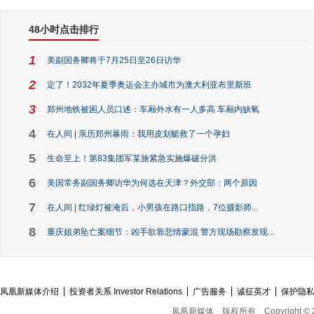
48小时点击排行
1
美副国务卿将于7月25日至26日访华
2
定了！2032年夏季奥运会主办城市为澳大利亚布里斯班
3
郑州地铁被困人员口述：车厢外水有一人多高 车厢内缺氧
4
在人间 | 亲历郑州暴雨：我用皮划艇救了一个孕妇
5
生命至上！第83集团军某旅紧急实施爆破分洪
6
美国常务副国务卿访华为何选在天津？外交部：两个原因
7
在人间 | 红绿灯被淹后，小男孩在路口指路，7位摄影师...
8
重庆姐弟坠亡案细节：凶手欲靠悲情蒙混 警方现场勘察发现...
凤凰新媒体介绍
投资者关系 Investor Relations
广告服务
诚征英才
保护隐
凤凰新媒体
版权所有
Copyright © 