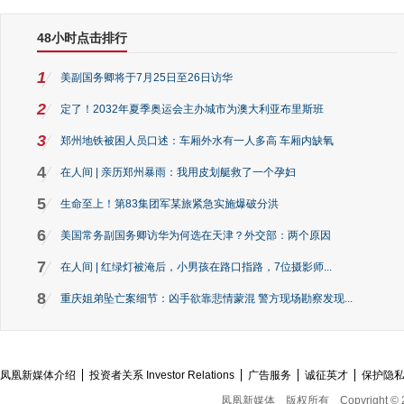
48小时点击排行
1
美副国务卿将于7月25日至26日访华
2
定了！2032年夏季奥运会主办城市为澳大利亚布里斯班
3
郑州地铁被困人员口述：车厢外水有一人多高 车厢内缺氧
4
在人间 | 亲历郑州暴雨：我用皮划艇救了一个孕妇
5
生命至上！第83集团军某旅紧急实施爆破分洪
6
美国常务副国务卿访华为何选在天津？外交部：两个原因
7
在人间 | 红绿灯被淹后，小男孩在路口指路，7位摄影师...
8
重庆姐弟坠亡案细节：凶手欲靠悲情蒙混 警方现场勘察发现...
凤凰新媒体介绍
投资者关系 Investor Relations
广告服务
诚征英才
保护隐
凤凰新媒体
版权所有
Copyright © 