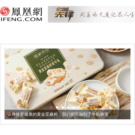
康的黄金亚麻籽，我们把它加到了牛轧糖里
被列入佛家七宝