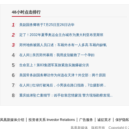
48小时点击排行
1
美副国务卿将于7月25日至26日访华
2
定了！2032年夏季奥运会主办城市为澳大利亚布里斯班
3
郑州地铁被困人员口述：车厢外水有一人多高 车厢内缺氧
4
在人间 | 亲历郑州暴雨：我用皮划艇救了一个孕妇
5
生命至上！第83集团军某旅紧急实施爆破分洪
6
美国常务副国务卿访华为何选在天津？外交部：两个原因
7
在人间 | 红绿灯被淹后，小男孩在路口指路，7位摄影师...
8
重庆姐弟坠亡案细节：凶手欲靠悲情蒙混 警方现场勘察发现...
凤凰新媒体介绍
投资者关系 Investor Relations
广告服务
诚征英才
保护隐
凤凰新媒体
版权所有
Copyright © 