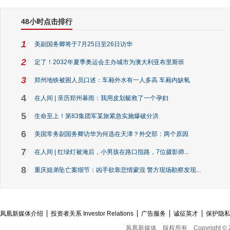
48小时点击排行
1
美副国务卿将于7月25日至26日访华
2
定了！2032年夏季奥运会主办城市为澳大利亚布里斯班
3
郑州地铁被困人员口述：车厢外水有一人多高 车厢内缺氧
4
在人间 | 亲历郑州暴雨：我用皮划艇救了一个孕妇
5
生命至上！第83集团军某旅紧急实施爆破分洪
6
美国常务副国务卿访华为何选在天津？外交部：两个原因
7
在人间 | 红绿灯被淹后，小男孩在路口指路，7位摄影师...
8
重庆姐弟坠亡案细节：凶手欲靠悲情蒙混 警方现场勘察发现...
凤凰新媒体介绍
投资者关系 Investor Relations
广告服务
诚征英才
保护隐
凤凰新媒体
版权所有
Copyright © 