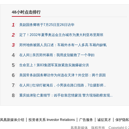
48小时点击排行
1
美副国务卿将于7月25日至26日访华
2
定了！2032年夏季奥运会主办城市为澳大利亚布里斯班
3
郑州地铁被困人员口述：车厢外水有一人多高 车厢内缺氧
4
在人间 | 亲历郑州暴雨：我用皮划艇救了一个孕妇
5
生命至上！第83集团军某旅紧急实施爆破分洪
6
美国常务副国务卿访华为何选在天津？外交部：两个原因
7
在人间 | 红绿灯被淹后，小男孩在路口指路，7位摄影师...
8
重庆姐弟坠亡案细节：凶手欲靠悲情蒙混 警方现场勘察发现...
凤凰新媒体介绍
投资者关系 Investor Relations
广告服务
诚征英才
保护隐
凤凰新媒体
版权所有
Copyright © 