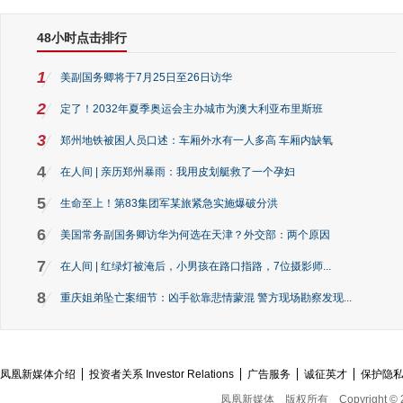
48小时点击排行
1
美副国务卿将于7月25日至26日访华
2
定了！2032年夏季奥运会主办城市为澳大利亚布里斯班
3
郑州地铁被困人员口述：车厢外水有一人多高 车厢内缺氧
4
在人间 | 亲历郑州暴雨：我用皮划艇救了一个孕妇
5
生命至上！第83集团军某旅紧急实施爆破分洪
6
美国常务副国务卿访华为何选在天津？外交部：两个原因
7
在人间 | 红绿灯被淹后，小男孩在路口指路，7位摄影师...
8
重庆姐弟坠亡案细节：凶手欲靠悲情蒙混 警方现场勘察发现...
凤凰新媒体介绍
投资者关系 Investor Relations
广告服务
诚征英才
保护隐
凤凰新媒体
版权所有
Copyright © 