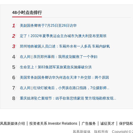
48小时点击排行
1
美副国务卿将于7月25日至26日访华
2
定了！2032年夏季奥运会主办城市为澳大利亚布里斯班
3
郑州地铁被困人员口述：车厢外水有一人多高 车厢内缺氧
4
在人间 | 亲历郑州暴雨：我用皮划艇救了一个孕妇
5
生命至上！第83集团军某旅紧急实施爆破分洪
6
美国常务副国务卿访华为何选在天津？外交部：两个原因
7
在人间 | 红绿灯被淹后，小男孩在路口指路，7位摄影师...
8
重庆姐弟坠亡案细节：凶手欲靠悲情蒙混 警方现场勘察发现...
凤凰新媒体介绍
投资者关系 Investor Relations
广告服务
诚征英才
保护隐
凤凰新媒体
版权所有
Copyright © 