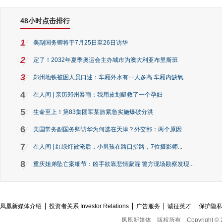
48小时点击排行
1
美副国务卿将于7月25日至26日访华
2
定了！2032年夏季奥运会主办城市为澳大利亚布里斯班
3
郑州地铁被困人员口述：车厢外水有一人多高 车厢内缺氧
4
在人间 | 亲历郑州暴雨：我用皮划艇救了一个孕妇
5
生命至上！第83集团军某旅紧急实施爆破分洪
6
美国常务副国务卿访华为何选在天津？外交部：两个原因
7
在人间 | 红绿灯被淹后，小男孩在路口指路，7位摄影师...
8
重庆姐弟坠亡案细节：凶手欲靠悲情蒙混 警方现场勘察发现...
凤凰新媒体介绍
投资者关系 Investor Relations
广告服务
诚征英才
保护隐
凤凰新媒体
版权所有
Copyright © 