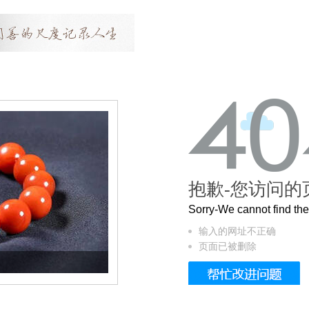
抱歉-您访问的
Sorry-We cannot find t
输入的网址不正确
页面已被删除
这个3.2米的长卷，还原了600岁的紫禁城