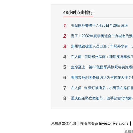
48小时点击排行
1
美副国务卿将于7月25日至26日访华
2
定了！2032年夏季奥运会主办城市为
3
郑州地铁被困人员口述：车厢外水有一
4
在人间 | 亲历郑州暴雨：我用皮划艇救
5
生命至上！第83集团军某旅紧急实施爆
6
美国常务副国务卿访华为何选在天津？
7
在人间 | 红绿灯被淹后，小男孩在路口指
8
重庆姐弟坠亡案细节：凶手欲靠悲情蒙混 
凤凰新媒体介绍
投资者关系 Investor Relations
凤凰