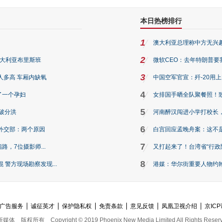
本日热榜排行
1
澳大利亚总理称中方无兴
2
澳大利亚布里斯班
微软CEO：去年特朗普要我们收
3
人多高 车厢内缺氧
中国空军官宣：歼-20用
4
了一个孕妇
女排国手晒全队聚餐照！
5
破分洪
河南醉汉闯进小学打校长，
6
外交部：两个原因
白宫回应孟晚舟案：这不
7
路，7位摄影师...
又打起来了！台湾省“行政院
8
警方现场勘察发现...
港媒：华尔街重要人物约翰·
广告服务
诚征英才
保护隐私权
免责条款
意见反馈
凤凰卫视介绍
京ICP
新媒体
版权所有
Copyright © 2019 Phoenix New Media Limited All Rights Reser