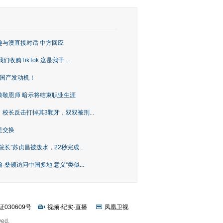
趣与澳直接对话 中方回应
购TikTok 这是我干...
上国产发动机！
致敬恩师 暗示将结束职业生涯
校长反击打掉其3颗牙，双双被刑...
是交换
长”苏贞昌被泼水，22秒完成...
桑顿访问中国多地 意义“类似...
证030609号
视频
·
纪实
·
直播
凤凰卫视
ved.