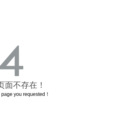
页面不存在！
he page you requested！
曲奇届的“爱马仕”把你的爱封在罐子里送给TA