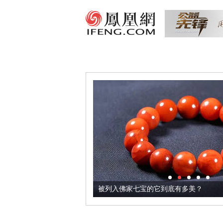
把它加到了牛轧糖里
被列入佛家七宝的它到底有多美？